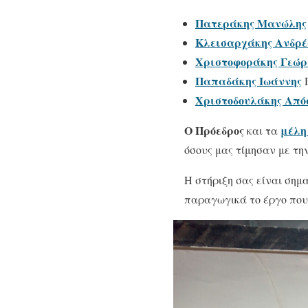
Πατεράκης Μανώλης
Κλεισαρχάκης Ανδρέ
Χριστοφοράκης Γεώρ
Παπαδάκης Ιωάννης
Π
Χριστοδουλάκης Από
Ο Πρόεδρος
μέλη
και τα
όσους μας τίμησαν με τη
Η στήριξη σας είναι σημ
παραγωγικά το έργο που