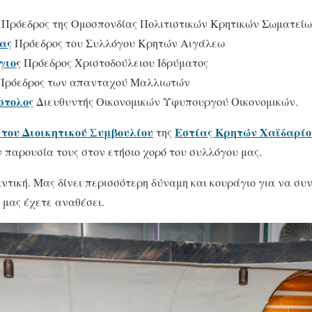
Πρόεδρος της Ομοσπονδίας Πολιτιστικών Κρητικών Σωματεί
ας
Πρόεδρος του Συλλόγου Κρητών Αιγάλεω
γιος
Πρόεδρος Χριστοδούλειου Ιδρύματος
ρόεδρος των απανταχού Μαλλιωτών
στολος
Διευθυντής Οικονομικών Υφυπουργού Οικονομικών.
 του Διοικητικού Συμβουλίου
Εστίας Κρητών Χαϊδαρίο
της
ν παρουσία τους στον ετήσιο χορό του συλλόγου μας.
αντική. Μας δίνει περισσότερη δύναμη και κουράγιο για να συ
 μας έχετε αναθέσει.