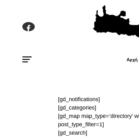
Αρχή
[gd_notifications]
[gd_categories]
[gd_map map_type=’directory’ wi
post_type_filter=1]
[gd_search]