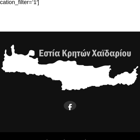
ation_filter=’1′]