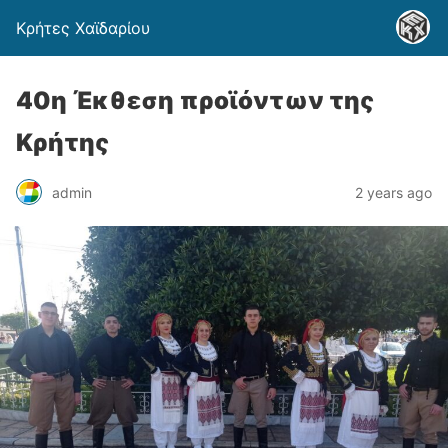
Κρήτες Χαϊδαρίου
40η Έκθεση προϊόντων της
Κρήτης
admin
2 years ago