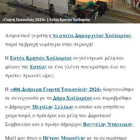
πλατεία Δημαρχείου Χαϊδαρίου
Ασφυκτικά γεμάτη η
,
παρά τη βροχή νωρίτερα στην περιοχή!
Εστία Κρητών Χαϊδαρίου
Η
συγκέντρωσε μέλη και
Εστίας
φίλους της
σε ένα γλέντι που κράτησε έως τις
πρώτες πρωινές ώρες.
«40ή Διήμερη Γιορτή Τσικουδιάς 2024»
Η
διοργανώθηκε
Δήμο Χαϊδαρίου
σε συνεργασία με το
και παραβρέθηκε
Μιχάλης Σελέκος
ο Δήμαρχος
ο οποίος και απηύθυνε
χαιρετισμό, ο πρόεδρος και μέλη του Δημοτικού
Βαγγέλης Ντηνιακός
Συμβουλίου και ο πρώην δήμαρχος
.
Πέτρος Μαρούλης
Μαζί μας ήταν ο
με το συγκρότημα